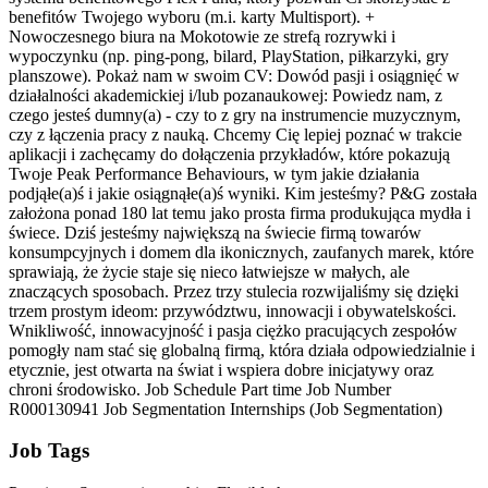
benefitów Twojego wyboru (m.i. karty Multisport). +
Nowoczesnego biura na Mokotowie ze strefą rozrywki i
wypoczynku (np. ping-pong, bilard, PlayStation, piłkarzyki, gry
planszowe). Pokaż nam w swoim CV: Dowód pasji i osiągnięć w
działalności akademickiej i/lub pozanaukowej: Powiedz nam, z
czego jesteś dumny(a) - czy to z gry na instrumencie muzycznym,
czy z łączenia pracy z nauką. Chcemy Cię lepiej poznać w trakcie
aplikacji i zachęcamy do dołączenia przykładów, które pokazują
Twoje Peak Performance Behaviours, w tym jakie działania
podjąłe(a)ś i jakie osiągnąłe(a)ś wyniki. Kim jesteśmy? P&G została
założona ponad 180 lat temu jako prosta firma produkująca mydła i
świece. Dziś jesteśmy największą na świecie firmą towarów
konsumpcyjnych i domem dla ikonicznych, zaufanych marek, które
sprawiają, że życie staje się nieco łatwiejsze w małych, ale
znaczących sposobach. Przez trzy stulecia rozwijaliśmy się dzięki
trzem prostym ideom: przywództwu, innowacji i obywatelskości.
Wnikliwość, innowacyjność i pasja ciężko pracujących zespołów
pomogły nam stać się globalną firmą, która działa odpowiedzialnie i
etycznie, jest otwarta na świat i wspiera dobre inicjatywy oraz
chroni środowisko. Job Schedule Part time Job Number
R000130941 Job Segmentation Internships (Job Segmentation)
Job Tags