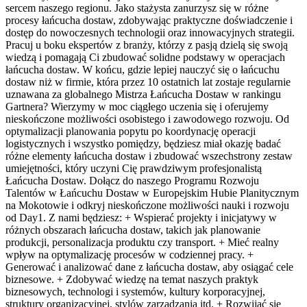
sercem naszego regionu. Jako stażysta zanurzysz się w różne
procesy łańcucha dostaw, zdobywając praktyczne doświadczenie i
dostęp do nowoczesnych technologii oraz innowacyjnych strategii.
Pracuj u boku ekspertów z branży, którzy z pasją dzielą się swoją
wiedzą i pomagają Ci zbudować solidne podstawy w operacjach
łańcucha dostaw. W końcu, gdzie lepiej nauczyć się o łańcuchu
dostaw niż w firmie, która przez 10 ostatnich lat zostaje regularnie
uznawana za globalnego Mistrza Łańcucha Dostaw w rankingu
Gartnera? Wierzymy w moc ciągłego uczenia się i oferujemy
nieskończone możliwości osobistego i zawodowego rozwoju. Od
optymalizacji planowania popytu po koordynację operacji
logistycznych i wszystko pomiędzy, będziesz miał okazję badać
różne elementy łańcucha dostaw i zbudować wszechstrony zestaw
umiejętności, który uczyni Cię prawdziwym profesjonalistą
Łańcucha Dostaw. Dołącz do naszego Programu Rozwoju
Talentów w Łańcuchu Dostaw w Europejskim Hubie Planitycznym
na Mokotowie i odkryj nieskończone możliwości nauki i rozwoju
od Day1. Z nami będziesz: + Wspierać projekty i inicjatywy w
różnych obszarach łańcucha dostaw, takich jak planowanie
produkcji, personalizacja produktu czy transport. + Mieć realny
wpływ na optymalizację procesów w codziennej pracy. +
Generować i analizować dane z łańcucha dostaw, aby osiągać cele
biznesowe. + Zdobywać wiedzę na temat naszych praktyk
biznesowych, technologi i systemów, kultury korporacyjnej,
struktury organizacyjnej, stylów zarządzania itd. + Rozwijać się