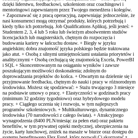
dzięki liderstwu, feedbackowi, szkoleniom oraz coachingowi i
mentoringowi zapewnianym przez Twojego menedżera i kolegów.
+ Zapoznawać się z pracą operacyjną, zapewniając jednocześnie, że
nasi konsumenci mogą otrzymać produkty, których potrzebują i
kiedy tylko ich potrzebują. Job Qualifications Aplikuj, jeśli jesteś: +
Studentem 2, 3, 4 lub 5 roku lub świeżym absolwentem studiów
licencjackich lub magisterskich, chętnym do rozpoczęcia i
budowania kariery w łańcuchu dostaw. + Biegły w języku
angielskim; dobra znajomość języka polskiego będzie traktowana
jako atut. + Osobą z silnymi umiejętnościami ustalania priorytetów i
analitycznymi + Osobą cechującą się znajomością Excela, PowerBI
i SQL + Skoncentrowanym na osiąganiu wyników i zawsze
poszukującym możliwości doskonalenia; zdolnym do
doprowadzania projektów do końca. + Otwartym na dzielenie się i
przyjmowanie feedbacku, chętnym do nauki i pracy w różnorodnym
środowisku. Możesz się spodziewać: + Stażu trwającego 3 miesięce
na podstawie umowy o pracę. + Elastyczności w godzinach pracy
(minimum 32 godziny tygodniowo) oraz hybrydowego modelu
pracy. + Ciągłego uczenia się i rozwoju, w tym najlepszych
programów szkoleniowych. + Multikulturowego, dynamicznego
środowiska (70 narodowości z całego świata). + Atrakcyjnego
wynagrodzenia (8400 PLN/miesiąc za pełen etat) oraz pakietu
benefitów, w tym prywatnej opieki medycznej, ubezpieczenia na
życie, karty lunchowej, zniżek na masaże w biurze oraz dostępu do
systemu benefitowego Flex Fund, który pozwali Ci skorzystać z