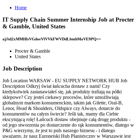
Home
IT Supply Chain Summer Internship Job at Procter
& Gamble, United States
ajJtd2xMMHlsVGdoeVlVVkFWVDdLbmhMaVE9PQ==
Procter & Gamble
United States
Job Description
Job Location WARSAW - EU SUPPLY NETWORK HUB Job
Description Odkryj świat łańcucha dostaw z nami! Czy
kiedykolwiek zastanawiałeś się, jak produkty trafiają na półki
sklepowe? Czy jesteś ciekawy procesów, które umożliwiają
globalnym markom konsumenckim, takim jak Gilette, Oral-B,
Lenor, Head & Shoulders, Oldspice czy Always, dotarcie do
konsumentów na całym świecie? Jeśli tak, mamy dla Ciebie
ekscytującą rolę! Łańcuch dostaw obejmuje całą drogę produktu -
od jego stworzenia po dostarczenie do rąk konsumentów, dlatego w
P&G wierzymy, że jest to puls naszego biznesu - i dlatego
uważamy, że nasz Europejski Hub Planistyczny w Warszawie jest